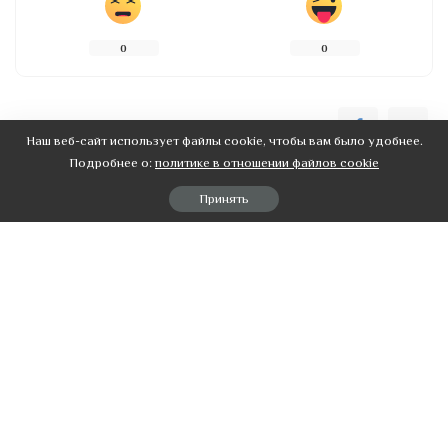
0
0
0
SHARES
Наш веб-сайт использует файлы cookie, чтобы вам было удобнее.
Подробнее о:
политике в отношении файлов cookie
НАЗАД
ВПЕРЕД
Принять
Как выбрать ресторан для
Счастье рождения малыша
свадьбы
Рекомендовані публікації