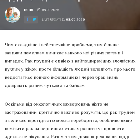
НЯНЯ
08.05.2026
POSTED
BY
08.05.2026
LAST UPDATED:
Чим складніше і небезпечніше проблема, тим більше
завдяки помилкам виникає навколо неї різних легенд і
вигадок. Рак грудей є однією з найпоширеніших злоякісних
пухлин у жінок, проте більшість людей володіють про нього
недостатньо повною інформацією і через брак знань
довіряють різним чутками та байкам.
Оскільки від онкологічних захворювань ніхто не
застрахований, критично важливо розуміти, що рак грудей
з великою вірогідністю можна переборити, особливо якщо
помітити рак на первинних етапах розвитку і провести
адекватне лікування. Разом з тим деякі переконання щодо