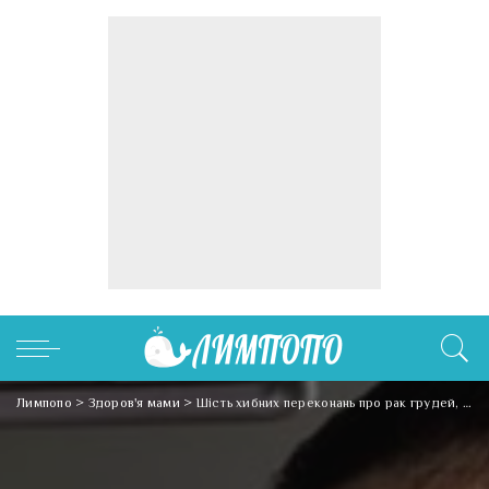
Лимпопо
>
Здоров'я мами
>
Шість хибних переконань про рак грудей, від яких пора позбутися