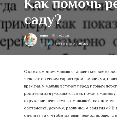
Как помочь р
саду?
НЯНЯ
11.03.2021
POSTED
BY
11.03.2021
LAST UPDATED:
С каждым днем малыш становиться все взросл
человек со своим характером, эмоциями, при
времени, и малыш встанет перед первым поро
родители задумываются, как помочь малышу 
окружении неизвестных малышей, как помочь 
обстановке, режиму, различным занятиям? В 
сделать так, чтобы данный период прошел с 