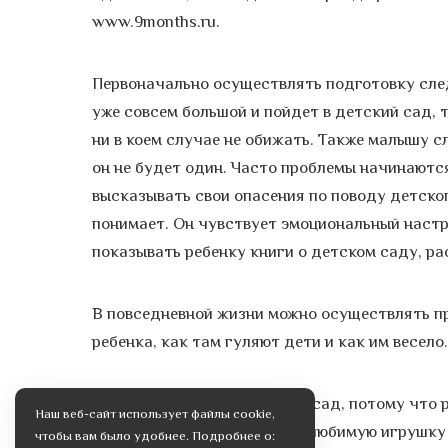
www.9months.ru.
Первоначально осуществлять подготовку сле
уже совсем большой и пойдет в детский сад, 
ни в коем случае не обижать. Также малышу сл
он не будет один. Часто проблемы начинаютс
высказывать свои опасения по поводу детского
понимает. Он чувствует эмоциональный настр
показывать ребенку книги о детском саду, ра
В повседневной жизни можно осуществлять пр
ребенка, как там гуляют дети и как им весело.
Если малыш не хочет идти в сад, потому что 
Наш веб-сайт использует файлы cookie,
предложить ему взять одну любимую игрушку 
чтобы вам было удобнее. Подробнее о: