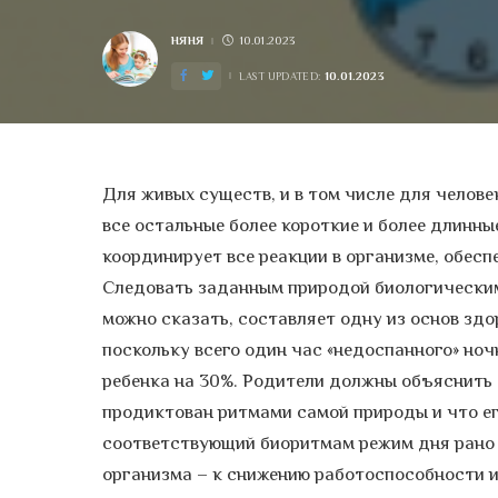
НЯНЯ
10.01.2023
POSTED
BY
10.01.2023
LAST UPDATED:
Для живых существ, и в том числе для челов
все остальные более короткие и более длинны
координирует все реакции в организме, обесп
Следовать заданным природой биологическим
можно сказать, составляет одну из основ здо
поскольку всего один час «недоспанного» но
ребенка на 30%. Родители должны объяснить 
продиктован ритмами самой природы и что ег
соответствующий биоритмам режим дня рано 
организма – к снижению работоспособности и