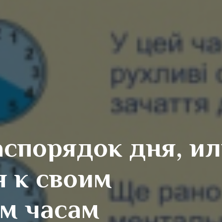
спорядок дня, и
 к своим
м часам