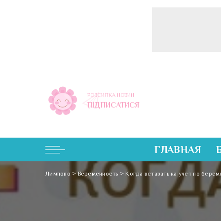
РОЗСИЛКА НОВИН
ПІДПИСАТИСЯ
ГЛАВНАЯ
Лимпопо
>
Беременность
>
Когда вставать на учет по бере