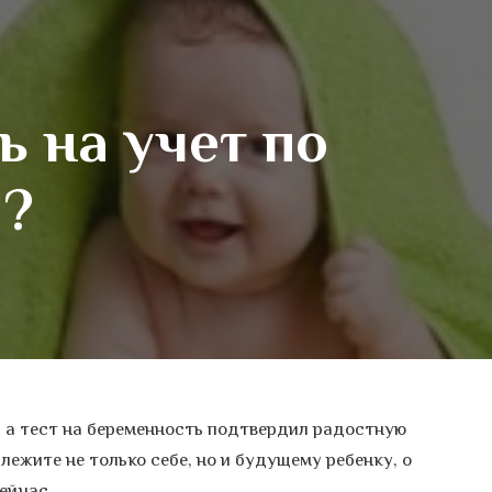
ь на учет по
и?
 а тест на беременность подтвердил радостную
лежите не только себе, но и будущему ребенку, о
ейчас.