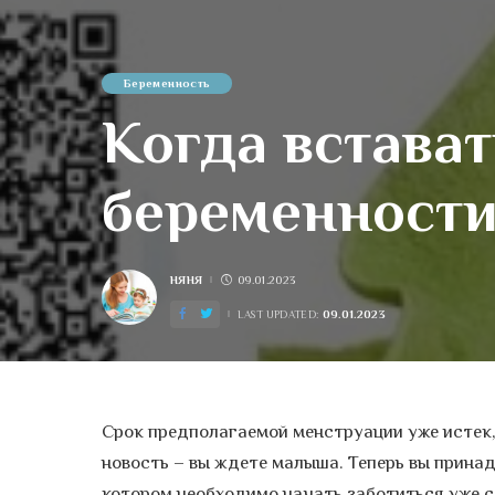
Беременность
Когда встават
беременност
НЯНЯ
09.01.2023
POSTED
BY
09.01.2023
LAST UPDATED:
Срок предполагаемой менструации уже истек,
новость – вы ждете малыша. Теперь вы принад
котором необходимо начать заботиться уже с