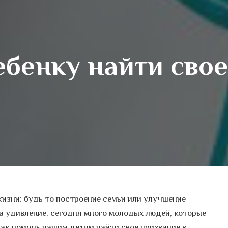
ебенку найти свое
жизни: будь то построение семьи или улучшение
на удивление, сегодня много молодых людей, которые
 как помочь нашим детям найти свое призвание в