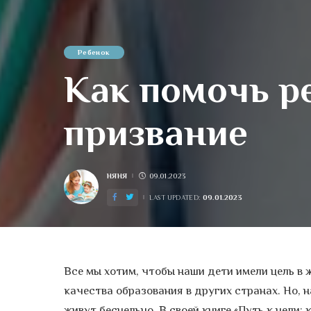
Ребенок
Как помочь р
призвание
НЯНЯ
09.01.2023
POSTED
BY
09.01.2023
LAST UPDATED:
Все мы хотим, чтобы наши дети имели цель в 
качества образования в других странах. Но, 
живут бесцельно. В своей книге «Путь к цели: