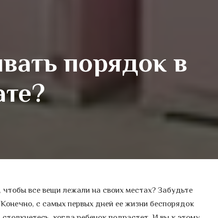
вать порядок в
ате?
 чтобы все вещи лежали на своих местах? Забудьте
. Конечно, с самых первых дней ее жизни беспорядок
м столкнетесь, когда ребенок подрастет. И вы к этому