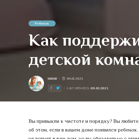
Ребенок
Как поддержи
детской комн
НЯНЯ
09.01.2023
POSTED
BY
09.01.2023
LAST UPDATED:
Вы привыкли к чистоте и порядку? Вы любите,
об этом, если в вашем доме появился ребенок
не лопнет в ваш дом, но вы обязательно с эти