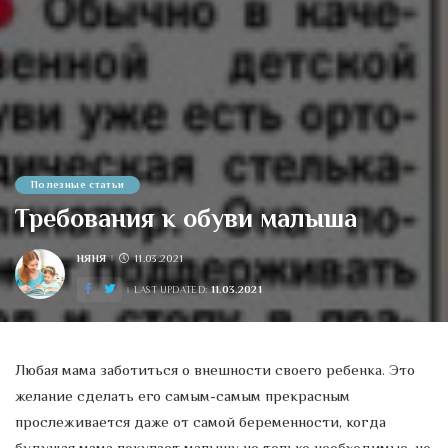
Полезные статьи
Требования к обуви малыша
НЯНЯ
11.03.2021
POSTED
BY
11.03.2021
LAST UPDATED:
Любая мама заботиться о внешности своего ребенка. Это
желание сделать его самым-самым прекрасным
прослеживается даже от самой беременности, когда
будущая мама покупает малышу не только необходимые, но