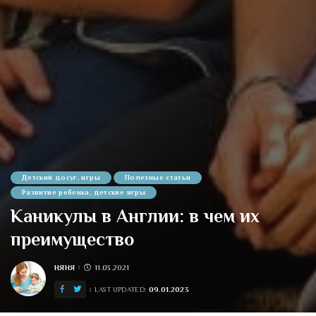
Детский досуг, игры
Полезные статьи
Развитие ребенка, детские игры
Каникулы в Англии: в чем их
преимущество
НЯНЯ
11.03.2021
POSTED
BY
09.01.2023
LAST UPDATED: