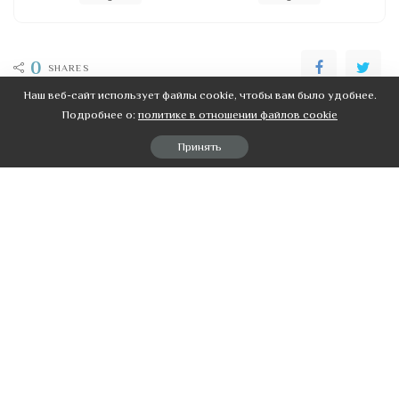
0
SHARES
Наш веб-сайт использует файлы cookie, чтобы вам было удобнее.
Подробнее о:
политике в отношении файлов cookie
НАЗАД
ВПЕРЕД
С детским педиатром нужно
Основные принципы
Принять
дружить!
здорового питания
Рекомендовані публікації
Полезные статьи
Полезные статьи