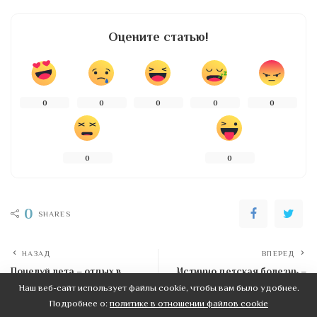
Оцените статью!
0
0
0
0
0
0
0
0
SHARES
НАЗАД
ВПЕРЕД
Поцелуй лета – отдых в
Истинно детская болезнь –
Анапе
ветряная оспа
Наш веб-сайт использует файлы cookie, чтобы вам было удобнее.
Подробнее о:
политике в отношении файлов cookie