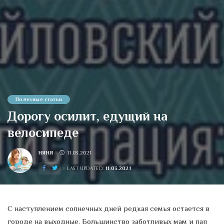
Полезные статьи
Дорогу осилит, едущий на
велосипеде
НЯНЯ
11.03.2021
POSTED
BY
11.03.2021
LAST UPDATED:
С наступлением солнечных дней редкая семья остается в
городе на выходные. Большинство заботливых мам и пап