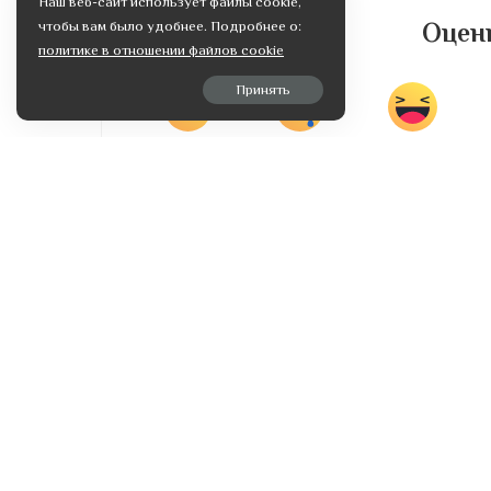
Наш веб-сайт использует файлы cookie,
Оцени
чтобы вам было удобнее. Подробнее о:
политике в отношении файлов cookie
Принять
Love
Sad
Happy
0
0
0
0
SHARES
НАЗАД
Выбираем коляску новорожденному
новая или б/у?