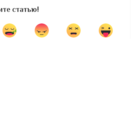
те статью!
Sleepy
Angry
Dead
Wink
0
0
0
0
Share on Facebook
Share on Twitter
ВПЕРЕД
:
Оформление детских блюд