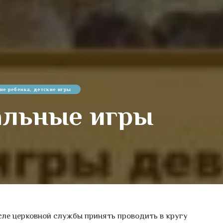
ие ребенка, детские игры
альные игры
сле церковной службы принять проводить в кругу