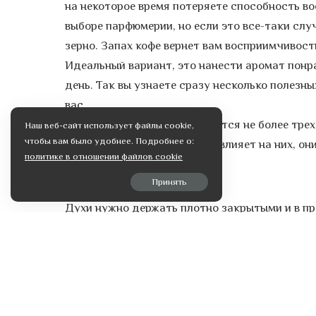
на некоторое время потеряете способность во
выборе парфюмерии, но если это все-таки слу
зерно. Запах кофе вернет вам восприимчивост
Идеальный вариант, это нанести аромат понра
день. Так вы узнаете сразу несколько полезны
вас.
Важно знать, что духи хранятся не более трех 
Наш веб-сайт использует файлы cookie,
чтобы вам было удобнее. Подробнее о:
так как это неблагоприятно влияет на них, он
политике в отношении файлов cookie
портится.
Принять
Духи нужно держать плотно закрытыми и в пр
наносите духи на увлажненную кожу, тогда п
Соблюдая эти нехитрые правила, вы сможете 
радовать вас каждый день.