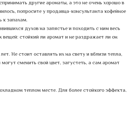
спринимать другие ароматы, а это не очень хорошо в
чилось, попросите у продавца-консультанта кофейное
ь к запахам.
вившихся духов на запястье и походить с ним весь
х вещей: стойкий ли аромат и не раздражает ли он
лет. Не стоит оставлять их на свету и вблизи тепла,
и могут сменить свой цвет, загустеть, а сам аромат
охладном теплом месте. Для более стойкого эффекта,
оры лучше впитают их аромат.
подобрать себе идеальный аромат, который будет