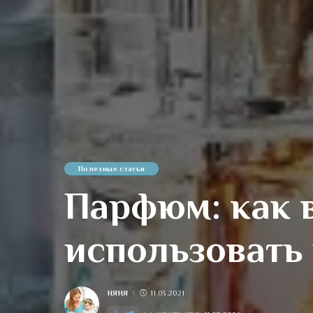
Полезные статьи
Парфюм: как 
использовать
НЯНЯ
11.03.2021
POSTED
BY