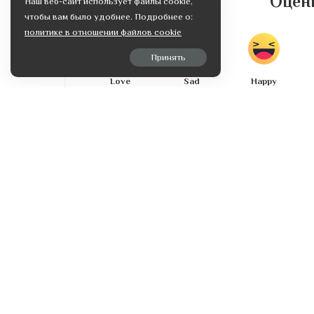
Оцени
Наш веб-сайт использует файлы cookie,
чтобы вам было удобнее. Подробнее о:
политике в отношении файлов cookie
Принять
Love
Sad
Happy
0
0
0
0
SHARES
НАЗАД
Как выбрать профессиональную
косметику?