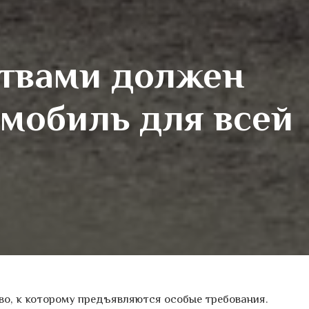
твами должен
омобиль для всей
о, к которому предъявляются особые требования.