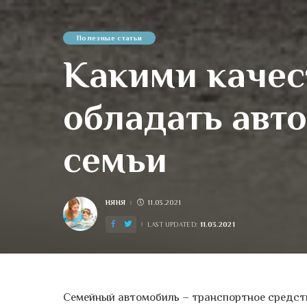
Полезные статьи
Какими качес
обладать авт
семьи
НЯНЯ
11.03.2021
POSTED
BY
11.03.2021
LAST UPDATED:
Семейный автомобиль – транспортное средств