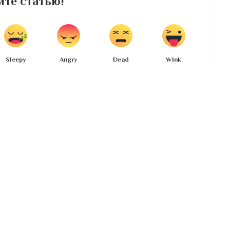
те статью!
Sleepy
Angry
Dead
Wink
0
0
0
0
Share on Facebook
Share on Twitter
ВПЕРЕД
Интернет-сервисы для будущих мам