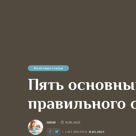
Полезные статьи
Пять основны
правильного 
НЯНЯ
11.03.2021
POSTED
BY
11.03.2021
LAST UPDATED: