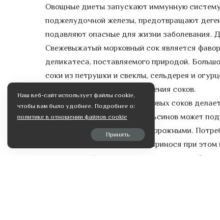
Овощные диеты запускают иммунную систему 
поджелудочной железы, предотвращают деген
подавляют опасные для жизни заболевания. Д
Свежевыжатый морковный сок является фавор
деликатеса, поставляемого природой. Больш
соки из петрушки и свеклы, сельдерея и огур
полезность в деле приготовления соков.
Наш веб-сайт использует файлы cookie,
Сочетание овощных и фруктовых соков делает
чтобы вам было удобнее. Подробнее о:
менее, сок из яблок или апельсинов может по
политике в отношении файлов cookie
приходится быть крайне осторожными. Потреб
Принять
поститься до семи дней, не принося при этом
для здоровой потери веса, потому что обесп
потребления жиров. Попробуйте изменить на н
функционировать по-другому, а тело обретет
килограммов.