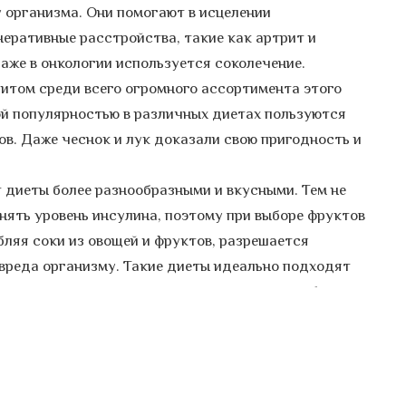
организма. Они помогают в исцелении
еративные расстройства, такие как артрит и
аже в онкологии используется соколечение.
итом среди всего огромного ассортимента этого
ой популярностью в различных диетах пользуются
цов. Даже чеснок и лук доказали свою пригодность и
 диеты более разнообразными и вкусными. Тем не
днять уровень инсулина, поэтому при выборе фруктов
ляя соки из овощей и фруктов, разрешается
 вреда организму. Такие диеты идеально подходят
ечивают организм питательными веществами без
есколько дней свое питание, и организм станет
 прекрасные формы, освободившись от нескольких