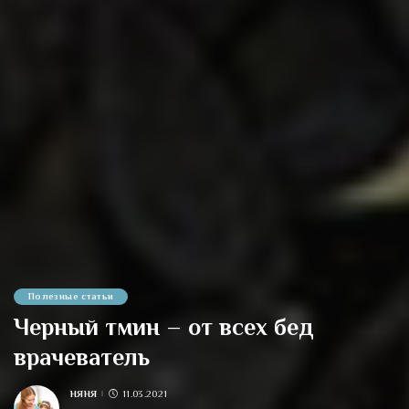
Полезные статьи
Черный тмин – от всех бед
врачеватель
НЯНЯ
11.03.2021
POSTED
BY