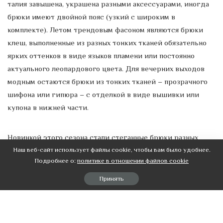
талия завышена, украшена разными аксессуарами, иногда
брюки имеют двойной пояс (узкий с широким в
комплекте). Летом трендовым фасоном являются брюки
клеш, выполненные из разных тонких тканей обязательно
ярких оттенков в виде языков пламени или постоянно
актуального леопардового цвета. Для вечерних выходов
модным остаются брюки из тонких тканей – прозрачного
шифона или гипюра – с отделкой в виде вышивки или
купона в нижней части.
Новинкой этого сезона стали стеганные брюки разных
силуэтов (шаровары, зауженные модели, изящные прямые
Наш веб-сайт использует файлы cookie, чтобы вам было удобнее.
Подробнее о:
политике в отношении файлов cookie
фасоны). Вариантами цвета моделей могут быть от
спокойных нежных тонов до ярких, насыщенных красок. И
Принять
как награда для женщин, которые не боятся выглядеть
неординарно и экстравагантно, современные модельеры
предлагают эпатажные фасоны – гангстерские брюки, а