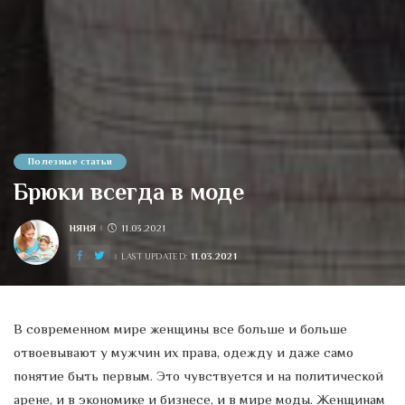
Полезные статьи
Брюки всегда в моде
НЯНЯ
11.03.2021
POSTED
BY
11.03.2021
LAST UPDATED:
В современном мире женщины все больше и больше
отвоевывают у мужчин их права, одежду и даже само
понятие быть первым. Это чувствуется и на политической
арене, и в экономике и бизнесе, и в мире моды. Женщинам